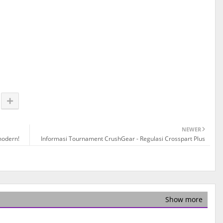
NEWER
modern!
Informasi Tournament CrushGear - Regulasi Crosspart Plus
Show more